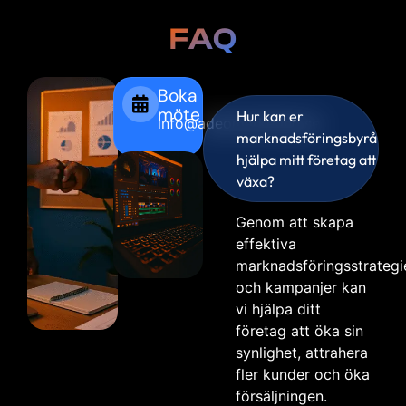
FAQ
Boka
möte
Hur kan er
info@adeomarketing.se
marknadsföringsbyrå
hjälpa mitt företag att
växa?
Genom att skapa
effektiva
marknadsföringsstrategi
och kampanjer kan
vi hjälpa ditt
företag att öka sin
synlighet, attrahera
fler kunder och öka
försäljningen.