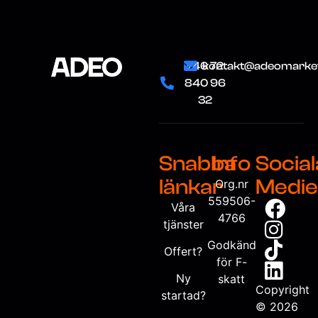
+46 72
kontakt@adeomarket
840 96
32
Snabba
Info
Social
länkar
Medie
Org.nr
559506-
Våra
4766
tjänster
Godkänd
Offert?
för F-
Ny
skatt
Copyright
startad?
©
2026